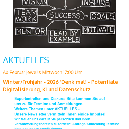
AKTUELLES
Ab Februar jeweils Mittwoch 17:00 Uhr
Winter/Frühjahr - 2026 'Denk mal! - Potentiale
Digitalisierung, KI und Datenschutz'
Expertentreffen und Diskurs: Bitte kommen Sie auf
uns zu für Termine und Anmeldungen.
Weitere Themen unter
AKTUELLES
-
Unsere Newsletter vermitteln Ihnen einige Impulse!
Wir freuen uns darauf Sie persönlich und Ihren
Verantwortungsbereich zu fördern! Anfrage/Anmeldung Termine