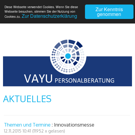
Diese Webseite verwendet Cookies. Wenn Sie diese
Zur Kenntnis
Webseite besuchen, stimmen Sie der Nutzung von
genommen
Zur Datenschutzerklärung
Cookies zu.
AKTUELLES
Themen und Termine
: Innovationsmesse
12.11.2015 10:41
(
11952 x gelesen
)