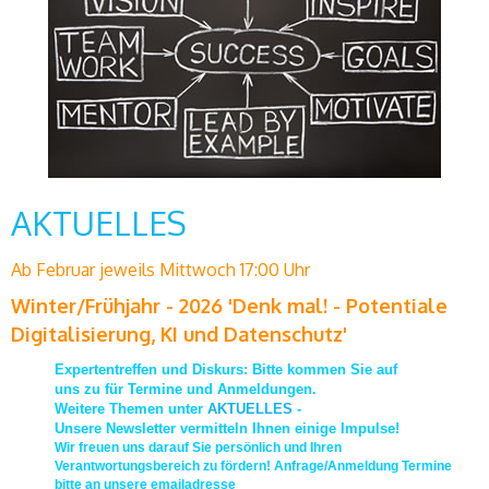
AKTUELLES
Ab Februar jeweils Mittwoch 17:00 Uhr
Winter/Frühjahr - 2026 'Denk mal! - Potentiale
Digitalisierung, KI und Datenschutz'
Expertentreffen und Diskurs: Bitte kommen Sie auf
uns zu für Termine und Anmeldungen.
Weitere Themen unter
AKTUELLES
-
Unsere Newsletter vermitteln Ihnen einige Impulse!
Wir freuen uns darauf Sie persönlich und Ihren
Verantwortungsbereich zu fördern! Anfrage/Anmeldung Termine
bitte an unsere emailadresse