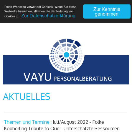
Diese Webseite verwendet Cookies. Wenn Sie diese
Zur Kenntnis
Webseite besuchen, stimmen Sie der Nutzung von
genommen
Zur Datenschutzerklärung
Cookies zu.
AKTUELLES
Themen und Termine
: Juli/August 2022 - Folke
Köbberling Tribute to Oud - Unterschätzte Ressourcen