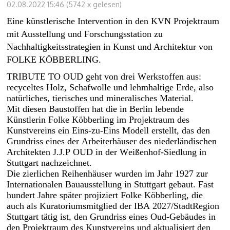
02.08.2022 15:46
(
5742 x gelesen
)
Eine künstlerische Intervention in den KVN Projektraum
mit Ausstellung und Forschungsstation zu
Nachhaltigkeitsstrategien in Kunst und Architektur von
FOLKE KÖBBERLING.
TRIBUTE TO OUD geht von drei Werkstoffen aus:
recyceltes Holz, Schafwolle und lehmhaltige Erde, also
natürliches, tierisches und mineralisches Material.
Mit diesen Baustoffen hat die in Berlin lebende
Künstlerin Folke Köbberling im Projektraum des
Kunstvereins ein Eins-zu-Eins Modell erstellt, das den
Grundriss eines der Arbeiterhäuser des niederländischen
Architekten J.J.P OUD in der Weißenhof-Siedlung in
Stuttgart nachzeichnet.
Die zierlichen Reihenhäuser wurden im Jahr 1927 zur
Internationalen Bauausstellung in Stuttgart gebaut. Fast
hundert Jahre später projiziert Folke Köbberling, die
auch als Kuratoriumsmitglied der IBA 2027/StadtRegion
Stuttgart tätig ist, den Grundriss eines Oud-Gebäudes in
den Projektraum des Kunstvereins und aktualisiert den