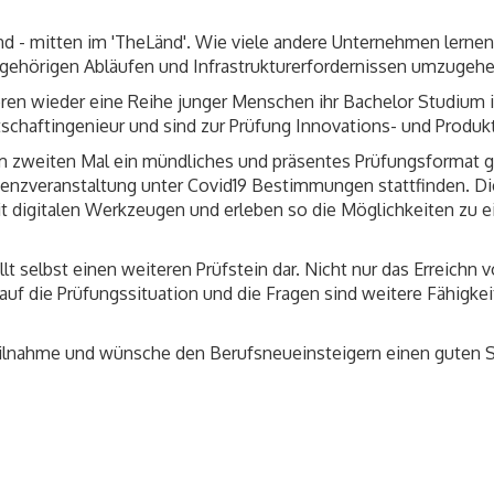
and - mitten im 'TheLänd'. Wie viele andere Unternehmen lerne
gehörigen Abläufen und Infrastrukturerfordernissen umzugehe
n wieder eine Reihe junger Menschen ihr Bachelor Studium i
schaftingenieur und sind zur Prüfung Innovations- und Prod
um zweiten Mal ein mündliches und präsentes Prüfungsformat
äsenzveranstaltung unter Covid19 Bestimmungen stattfinden. 
digitalen Werkzeugen und erleben so die Möglichkeiten zu ei
lt selbst einen weiteren Prüfstein dar. Nicht nur das Erreichn 
n auf die Prüfungssituation und die Fragen sind weitere Fähigk
eilnahme und wünsche den Berufsneueinsteigern einen guten Sta