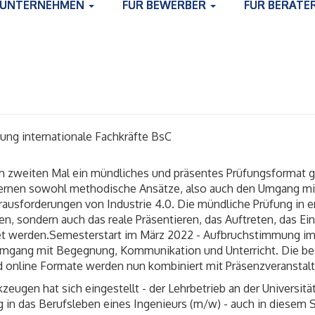
 UNTERNEHMEN
FÜR BEWERBER
FÜR BERATE
ierung internationale Fachkräfte BsC
um zweiten Mal ein mündliches und präsentes Prüfungsformat
lernen sowohl methodische Ansätze, also auch den Umgang mit
rausforderungen von Industrie 4.0. Die mündliche Prüfung in e
len, sondern auch das r
eale
Präsentieren
, das Auftreten, das Ei
et werden.
Semesterstart im März 2022 - Aufbruchstimmung im 
d Umgang mit Begegnung, Kommunikation und Unterricht. Die b
d online Formate werden nun kombiniert mit Präsenzveranstal
ugen hat sich eingestellt - der Lehrbetrieb an der Universität 
g in das Berufsleben eines Ingenieurs (m/w) - auch in dies