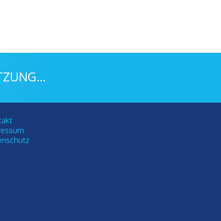
UNG...
takt
ressum
enschutz